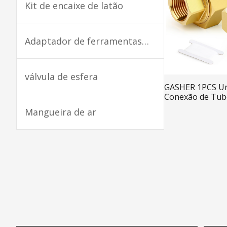
Kit de encaixe de latão
Adaptador de ferramentas
pneumáticas
válvula de esfera
GASHER 1PCS Un
Conexão de Tub
NPT x 1/4" NPT, 
Mangueira de ar
Conexões de Tu
Luz indicadora
Encaixe de tubo de aço
inoxidável
Encaixe do Sistema de