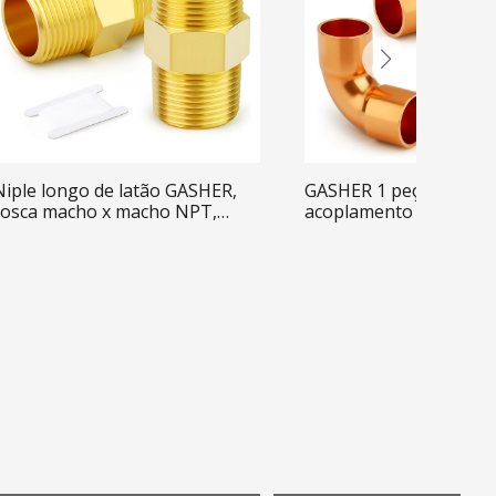
Niple longo de latão GASHER,
GASHER 1 peça Cotovel
rosca macho x macho NPT,
acoplamento de cobre 
conexão de tubo de latão.
graus de 3/8" com ext
para solda para sistem
refrigeração HVAC