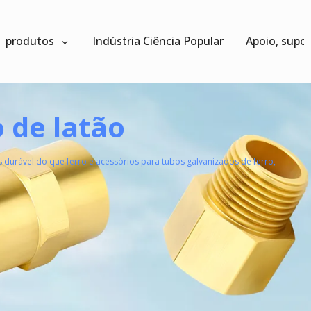
produtos
Indústria Ciência Popular
Apoio, supo
 de latão
durável do que ferro e acessórios para tubos galvanizados de ferro,