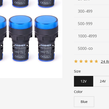
300-499
500-999
1000-4999
5000
-
24 R
Size
12V
24V
Color
Blue