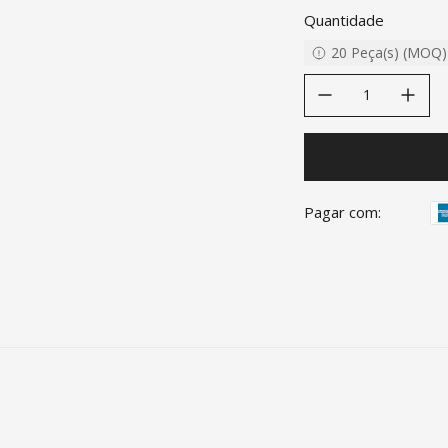
Quantidade
20
Peça(s)
(
MOQ
)
decrease quantity
increase quanti
Pagar com: