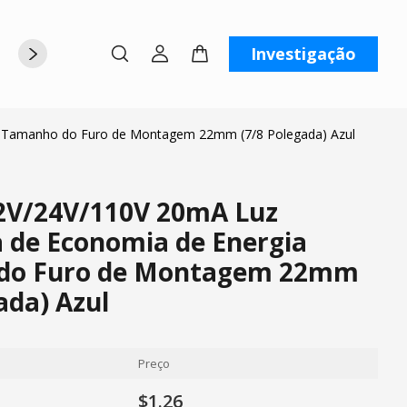
Investigação
rte
Sobre nós
Contate-nos
a Tamanho do Furo de Montagem 22mm (7/8 Polegada) Azul
2V/24V/110V 20mA Luz
a de Economia de Energia
do Furo de Montagem 22mm
ada) Azul
Preço
$1.26