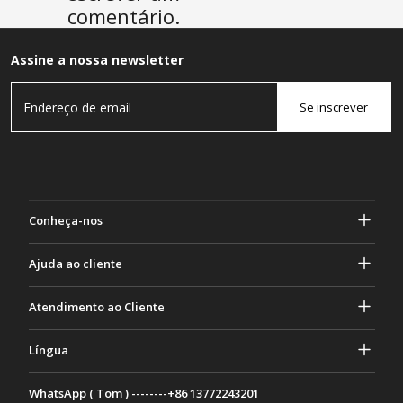
comentário.
Assine a nossa newsletter
Se inscrever
Conheça-nos
Sobre Gasher
Ajuda ao cliente
privacidade e segurança
Ajuda e perguntas frequentes
Atendimento ao Cliente
Termos e Condições
Seus pedidos
Atividades de marketing
Devolução e Reembolso
Língua
Contate-nos
Ideias e conselhos
Taxas e políticas de envio
Português
WhatsApp ( Tom ) --------+86 13772243201
Métodos de Pagamento