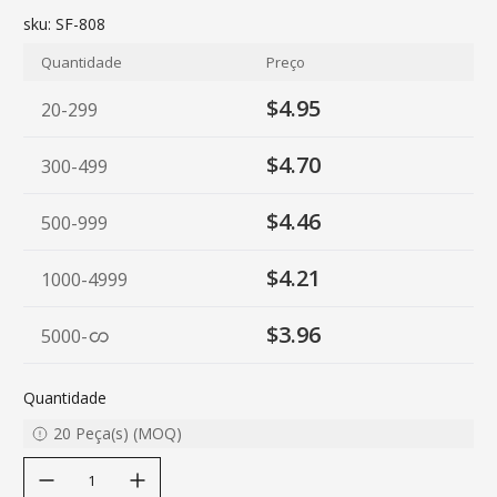
sku:
SF-808
Quantidade
Preço
$4.95
20-299
$4.70
300-499
$4.46
500-999
$4.21
1000-4999
$3.96
5000
-
Quantidade
20
Peça(s)
(
MOQ
)
decrease quantity
increase quantity