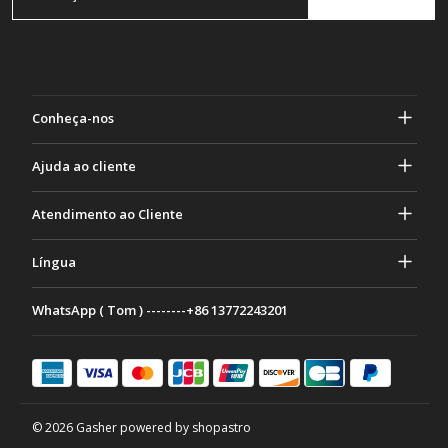
Conheça-nos
Sobre Gasher
Ajuda ao cliente
privacidade e segurança
Ajuda e perguntas frequentes
Atendimento ao Cliente
Termos e Condições
Seus pedidos
Atividades de marketing
Devolução e Reembolso
Língua
Contate-nos
Ideias e conselhos
Taxas e políticas de envio
Português
WhatsApp ( Tom ) --------+86 13772243201
Métodos de Pagamento
Italiano
Programa de parceria
Français
Deutsch
日本語
© 2026 Gasher powered by shopastro