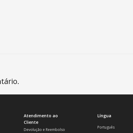
tário.
Atendimento ao
Língua
Cliente
Português
Devolução e Reembolso