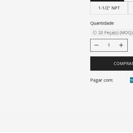
1-1/2" NPT
Quantidade
20
Peça(s)
(
MOQ
)
decrease quantity
increase quanti
COMPRA
Pagar com: