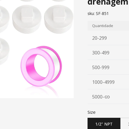
drenagem
sku:
SF-851
Quantidade
20-299
300-499
500-999
1000-4999
5000
-
Size
1/2" NPT