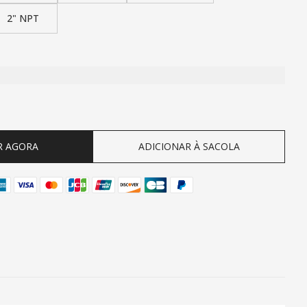
2" NPT
ty
R AGORA
ADICIONAR À SACOLA