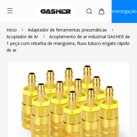
Investigação
Início
Adaptador de ferramentas pneumáticas
Acoplador de Ar
Acoplamento de ar industrial GASHER de
$2.75
~
$3.56
1 peça com rebarba de mangueira, fluxo básico engate rápido
de ar