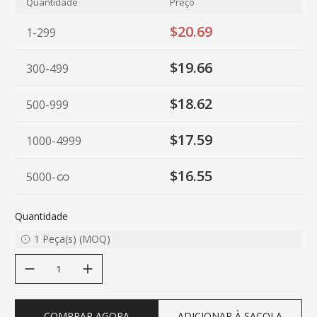
Quantidade
Preço
$20.69
1-299
$19.66
300-499
$18.62
500-999
$17.59
1000-4999
$16.55
5000
-
Quantidade
1
Peça(s)
(
MOQ
)
decrease quantity
increase quantity
COMPRAR AGORA
ADICIONAR À SACOLA