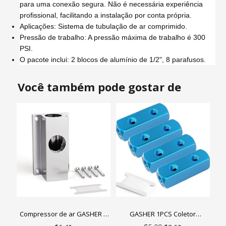
para uma conexão segura. Não é necessária experiência
profissional, facilitando a instalação por conta própria.
Aplicações: Sistema de tubulação de ar comprimido.
Pressão de trabalho: A pressão máxima de trabalho é 300
PSI.
O pacote inclui: 2 blocos de alumínio de 1/2", 8 parafusos.
Você também pode gostar de
Compressor de ar GASHER 1
GASHER 1PCS Coletor
peça, blocos de alumínio para
pneumático de alumínio Bloco