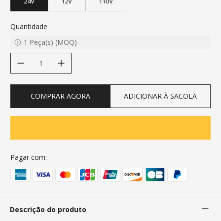
24V
12V
110V
Quantidade
1
Peça(s)
(
MOQ
)
decrease quantity
increase quantity
COMPRAR AGORA
ADICIONAR À SACOLA
Pagar com:
Descrição do produto