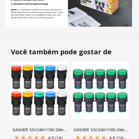
Você também pode gostar de
GASHER 12V/24V/110V 20mA
GASHER 12V/24V/110V 20mA
Luz Indicadora de Economia
Luz Indicadora de Economia
4.9
(16)
4.8
(24)