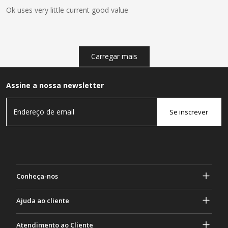
Ok uses very little current good value
Carregar mais
Assine a nossa newsletter
Se inscrever
Conheça-nos
Sobre Gasher
Ajuda ao cliente
privacidade e segurança
Ajuda e perguntas frequentes
Atendimento ao Cliente
Termos e Condições