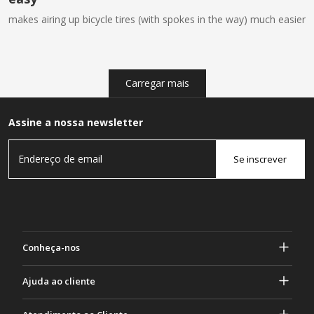
makes airing up bicycle tires (with spokes in the way) much easier
Carregar mais
Assine a nossa newsletter
Se inscrever
Conheça-nos
Sobre Gasher
Ajuda ao cliente
privacidade e segurança
Ajuda e perguntas frequentes