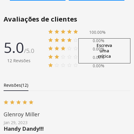
ADICIONAR À SACOLA
ADICIONAR À SACOLA
mangueira de ar
Avaliações de clientes
100.00%
5.0
0.00%
Escreva
0.00%
/5.0
uma
crítica
0.00%
12 Revisões
0.00%
Revisões(12)
Glenroy Miller
Jan 29, 2023
Handy Dandy!!!