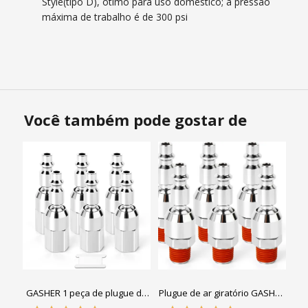
Style(tipo D), ótimo para uso doméstico; a pressão
máxima de trabalho é de 300 psi
Você também pode gostar de
GASHER 1 peça de plugue de
Plugue de ar giratório GASHER
ar giratório de 1/4", pacote de
1/4", acoplador giratório