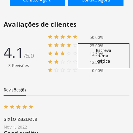
unidirecionais sem retorno
de Tubo com Rosca
ADICIONAR À SACOLA
ADICIONAR À SACOLA
Avaliações de clientes
50.00%
4.1
25.00%
Escreva
12.50%
/5.0
uma
crítica
12.50%
8 Revisões
0.00%
Revisões(8)
sixto zazueta
Nov 1, 2022