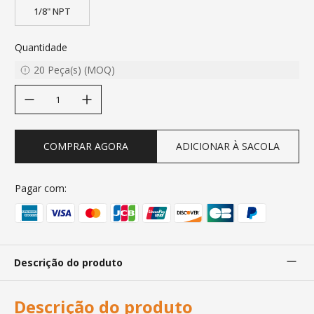
1/8" NPT
Quantidade
20
Peça(s)
(
MOQ
)
decrease quantity
increase quantity
COMPRAR AGORA
ADICIONAR À SACOLA
Pagar com:
Descrição do produto
Descrição do produto