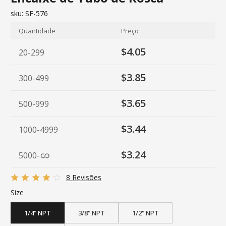
sku:
SF-576
Quantidade
Preço
$4.05
20-299
$3.85
300-499
$3.65
500-999
$3.44
1000-4999
$3.24
5000
-
8 Revisões
Size
1/4" NPT
3/8" NPT
1/2" NPT