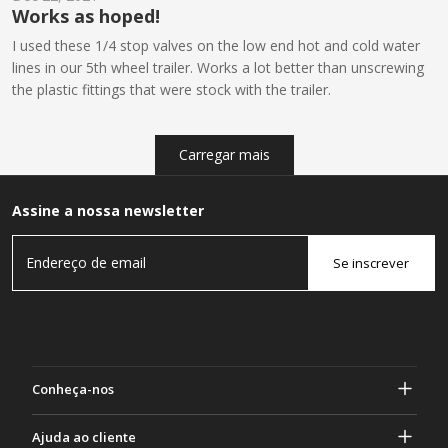
Works as hoped!
I used these 1/4 stop valves on the low end hot and cold water
lines in our 5th wheel trailer. Works a lot better than unscrewing
the plastic fittings that were stock with the trailer.
Carregar mais
Assine a nossa newsletter
Se inscrever
Conheça-nos
Sobre Gasher
Ajuda ao cliente