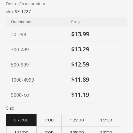
Descrição do produto
sku:
SF-1227
Quantidade
Preço
$13.99
20-299
$13.29
300-499
$12.59
500-999
$11.89
1000-4999
$11.19
5000
-
Size
0.75"OD
1"OD
1.25"OD
1.5"OD
1.75"OD
2"OD
2.25"OD
2.5"OD