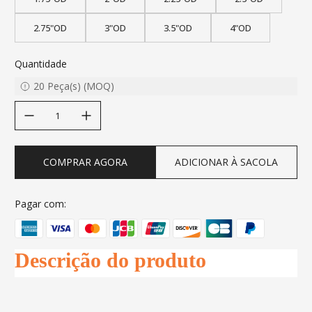
2.75"OD
3"OD
3.5"OD
4"OD
Quantidade
20
Peça(s)
(
MOQ
)
decrease quantity
increase quantity
COMPRAR AGORA
ADICIONAR À SACOLA
Pagar com:
Descrição do produto