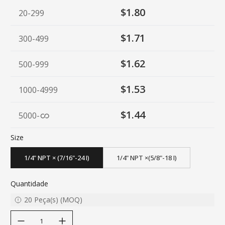
$1.80
20-299
$1.71
300-499
$1.62
500-999
$1.53
1000-4999
$1.44
5000
-
Size
1/4" NPT × (7/16"-24 I)
1/4" NPT ×(5/8"-18 I)
Quantidade
20
Peça(s)
(
MOQ
)
decrease quantity
increase quantity