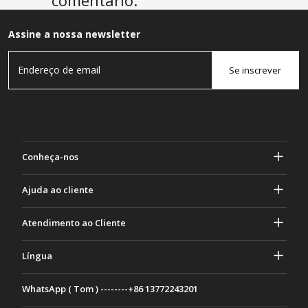
comentário.
Assine a nossa newsletter
Se inscrever
Conheça-nos
Sobre Gasher
Ajuda ao cliente
privacidade e segurança
Ajuda e perguntas frequentes
Atendimento ao Cliente
Termos e Condições
Seus pedidos
Atividades de marketing
Devolução e Reembolso
Língua
Contate-nos
Ideias e conselhos
Taxas e políticas de envio
Português
WhatsApp ( Tom ) --------+86 13772243201
Métodos de Pagamento
Italiano