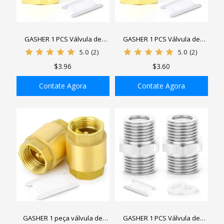
GASHER 1 PCS Válvula de
GASHER 1 PCS Válvula de
Retenção de Latão 1/2" Macho
Retenção de Latão 1/2" Fêmea
5.0
(2)
5.0
(2)
para 1/2" Rosca Fêmea,
para Rosca Macho de 1/2",
$3.96
$3.60
Prevenção de Retorno,
Prevenção de Retorno,
Válvulas de Retenção
Válvulas de Retenção
Contate Agora
Contate Agora
Unidirecional Sem Retorno
Unidirecional Sem Retorno
ADICIONAR À SACOLA
ADICIONAR À SACOLA
GASHER 1 peça válvula de
GASHER 1 PCS Válvula de