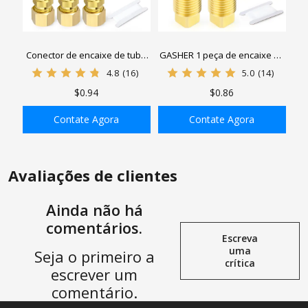
Conector de encaixe de tubo
GASHER 1 peça de encaixe de
de tubo de compressão de
latão macho encaixe de tubo
4.8
(16)
5.0
(14)
latão GASHER 1 peça, conector
de latão, plugue de cabeça
$0.94
$0.86
de tubo x tubo
quadrada
Contate Agora
Contate Agora
ADICIONAR À SACOLA
ADICIONAR À SACOLA
Avaliações de clientes
Ainda não há
comentários.
Escreva
uma
Seja o primeiro a
crítica
escrever um
comentário.