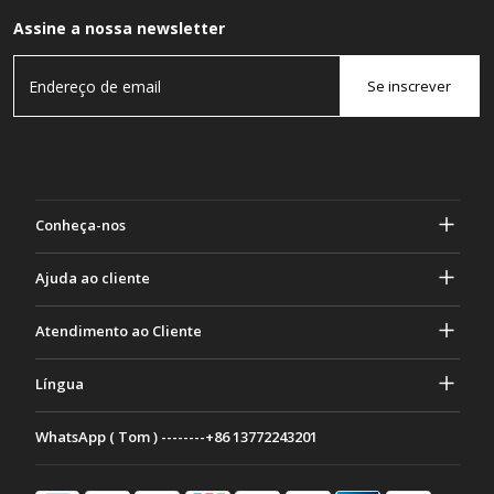
Assine a nossa newsletter
Se inscrever
Conheça-nos
Sobre Gasher
Ajuda ao cliente
privacidade e segurança
Ajuda e perguntas frequentes
Atendimento ao Cliente
Termos e Condições
Seus pedidos
Atividades de marketing
Devolução e Reembolso
Língua
Contate-nos
Ideias e conselhos
Taxas e políticas de envio
Português
WhatsApp ( Tom ) --------+86 13772243201
Métodos de Pagamento
Italiano
Programa de parceria