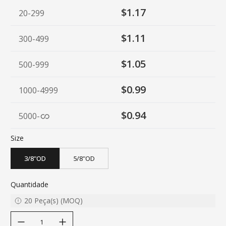
$1.17
20-299
$1.11
300-499
$1.05
500-999
$0.99
1000-4999
$0.94
5000
-
Size
3/8"OD
5/8"OD
Quantidade
20
Peça(s)
(
MOQ
)
decrease quantity
increase quantity