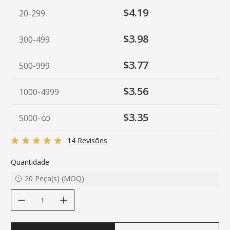
$4.19
20-299
$3.98
300-499
$3.77
500-999
$3.56
1000-4999
$3.35
5000
-
14 Revisões
Quantidade
20
Peça(s)
(
MOQ
)
decrease quantity
increase quantity