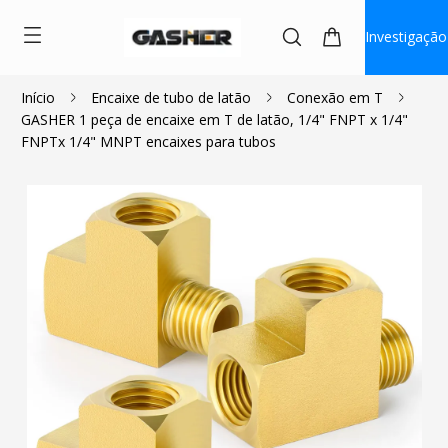
Investigação
Início
Encaixe de tubo de latão
Conexão em T
GASHER 1 peça de encaixe em T de latão, 1/4" FNPT x 1/4"
$4.19
FNPTx 1/4" MNPT encaixes para tubos