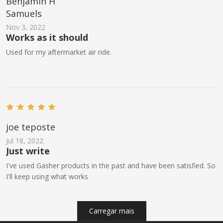
Benjamin H
Samuels
Nov 3, 2022
Works as it should
Used for my aftermarket air ride.
joe teposte
Jul 18, 2022
Just write
I've used Gasher products in the past and have been satisfied. So
I'll keep using what works
Carregar mais