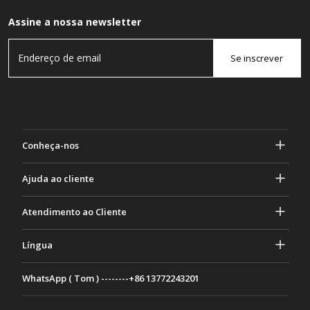
Assine a nossa newsletter
Se inscrever
Conheça-nos
Sobre Gasher
Ajuda ao cliente
privacidade e segurança
Ajuda e perguntas frequentes
Atendimento ao Cliente
Termos e Condições
Seus pedidos
Atividades de marketing
Devolução e Reembolso
Língua
Contate-nos
Ideias e conselhos
Taxas e políticas de envio
Português
WhatsApp ( Tom ) --------+86 13772243201
Métodos de Pagamento
Italiano
Programa de parceria