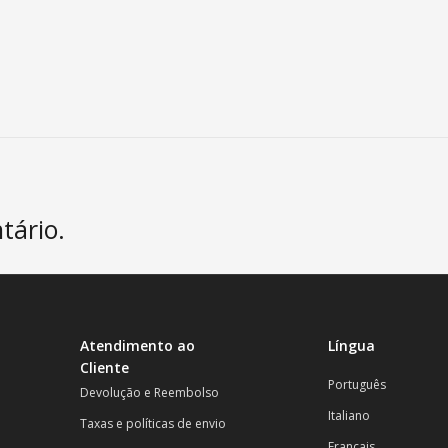
tário.
Atendimento ao
Língua
Cliente
Português
Devolução e Reembolso
Italiano
Taxas e políticas de envio
Français