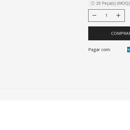
20
Peça(s)
(
MOQ
)
decrease quantity
increase quanti
COMPRA
Pagar com: