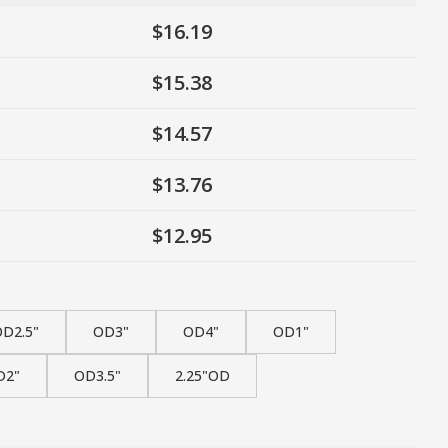
$16.19
$15.38
$14.57
$13.76
$12.95
D2.5"
OD3"
OD4"
OD1"
D2"
OD3.5"
2.25"OD