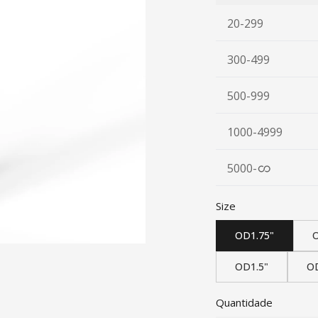
20-299
300-499
500-999
1000-4999
5000
-
Size
OD1.75"
O
OD1.5"
O
Quantidade