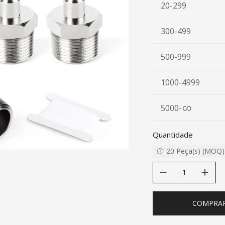
20-299
300-499
500-999
1000-4999
5000
-
Quantidade
20
Peça(s)
(
MOQ
)
decrease quantity
increase quanti
COMPRA