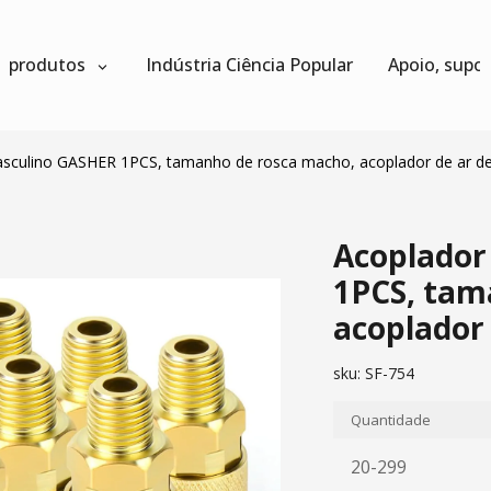
produtos
Indústria Ciência Popular
Apoio, supo
masculino GASHER 1PCS, tamanho de rosca macho, acoplador de ar d
Acoplador
1PCS, tam
acoplador 
sku:
SF-754
Quantidade
20-299