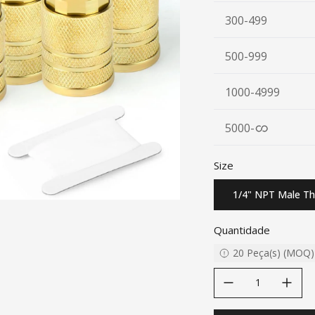
300-499
500-999
1000-4999
5000
-
Size
1/4" NPT Male Th
Quantidade
20
Peça(s)
(
MOQ
)
decrease quantity
increase quanti