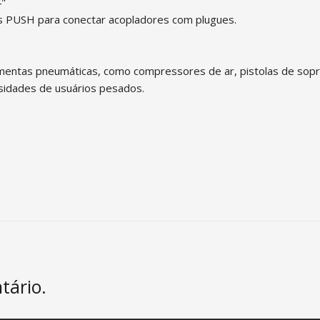
4"
s PUSH para conectar acopladores com plugues.
amentas pneumáticas, como compressores de ar, pistolas de sopro
ssidades de usuários pesados.
tário.