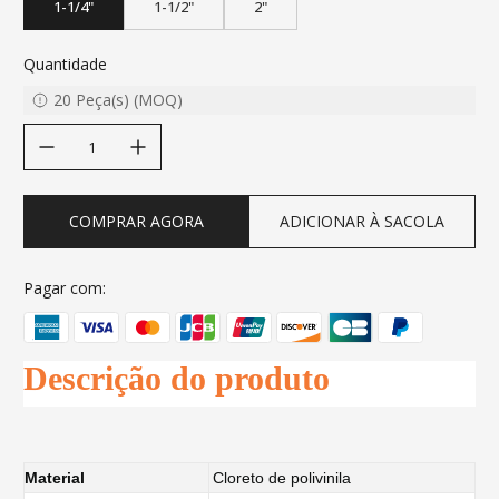
1-1/4"
1-1/2"
2"
Quantidade
20
Peça(s)
(
MOQ
)
decrease quantity
increase quantity
COMPRAR AGORA
ADICIONAR À SACOLA
Pagar com:
Descrição do produto
Material
Cloreto de polivinila