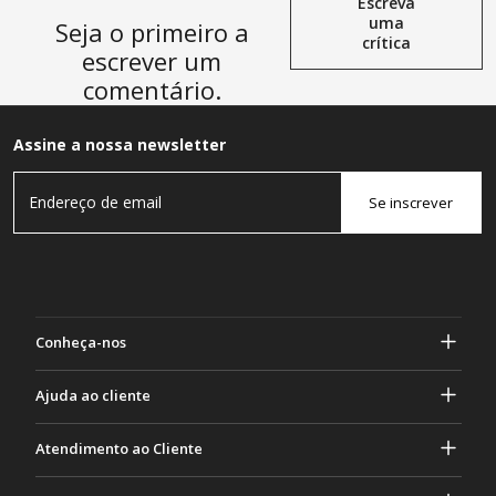
Escreva
uma
Seja o primeiro a
crítica
escrever um
comentário.
Assine a nossa newsletter
Se inscrever
Conheça-nos
Sobre Gasher
Ajuda ao cliente
privacidade e segurança
Ajuda e perguntas frequentes
Atendimento ao Cliente
Termos e Condições
Seus pedidos
Atividades de marketing
Devolução e Reembolso