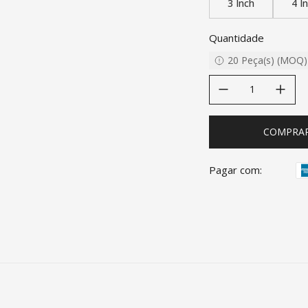
3 Inch
4 I
Quantidade
20
Peça(s)
(
MOQ
)
decrease quantity
increase quanti
COMPRA
Pagar com: