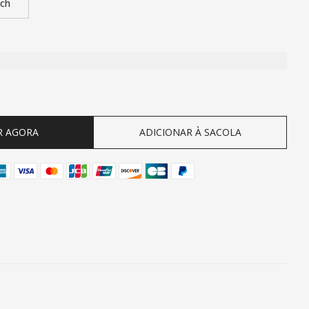
nch
ty
R AGORA
ADICIONAR À SACOLA