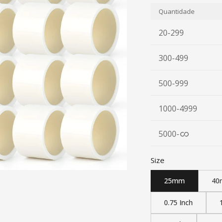
Quantidade
20-299
300-499
500-999
1000-4999
5000
-
Size
25mm
40
0.75 Inch