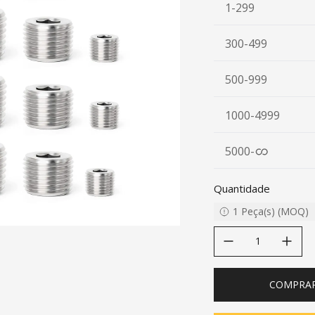
1-299
300-499
500-999
1000-4999
5000
-
Quantidade
1
Peça(s)
(
MOQ
)
decrease quantity
increase quanti
COMPRA