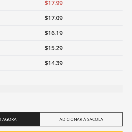
$17.99
$17.09
$16.19
$15.29
$14.39
ty
R AGORA
ADICIONAR À SACOLA