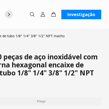
Investigação
rte
Sobre nós
Contate-nos
e de tubo 1/8" 1/4" 3/8" 1/2" NPT macho
 peças de aço inoxidável com
rna hexagonal encaixe de
tubo 1/8" 1/4" 3/8" 1/2" NPT
Preço