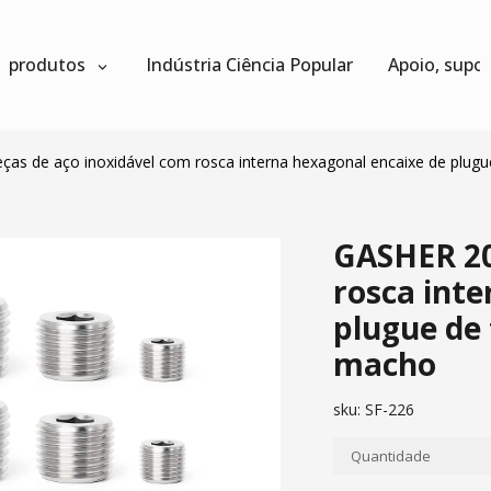
produtos
Indústria Ciência Popular
Apoio, supo
as de aço inoxidável com rosca interna hexagonal encaixe de plugu
GASHER 20
rosca inte
plugue de 
macho
sku:
SF-226
Quantidade