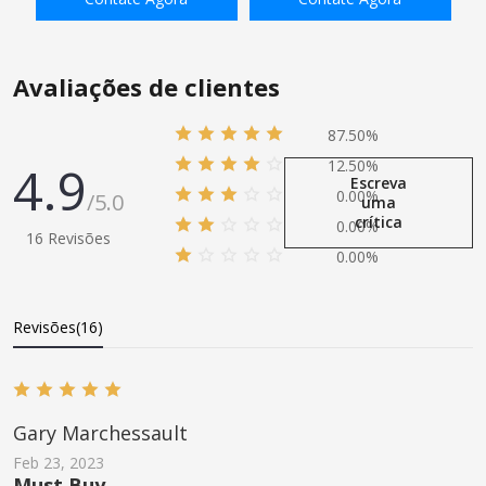
Unidades
ADICIONAR À SACOLA
ADICIONAR À SACOLA
Avaliações de clientes
87.50%
4.9
12.50%
Escreva
0.00%
/5.0
uma
crítica
0.00%
16 Revisões
0.00%
Revisões(16)
Gary Marchessault
Feb 23, 2023
Must Buy