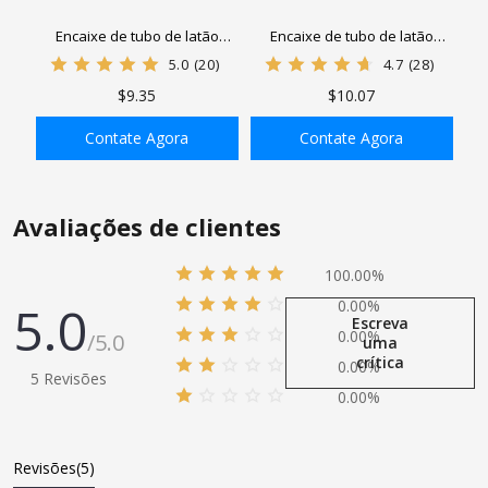
Encaixe de tubo de latão
Encaixe de tubo de latão
GASHER 12PCS, tom de latão
GASHER 15PCS, bucha
5.0
(20)
4.7
(28)
de mamilo hexagonal, tubo de
hexagonal, adaptador
$9.35
$10.07
rosca macho, tubo de rosca
redutor, mamilo hexagonal
fêmea
redutor
Contate Agora
Contate Agora
ADICIONAR À SACOLA
ADICIONAR À SACOLA
Avaliações de clientes
100.00%
5.0
0.00%
Escreva
0.00%
/5.0
uma
crítica
0.00%
5 Revisões
0.00%
Revisões(5)