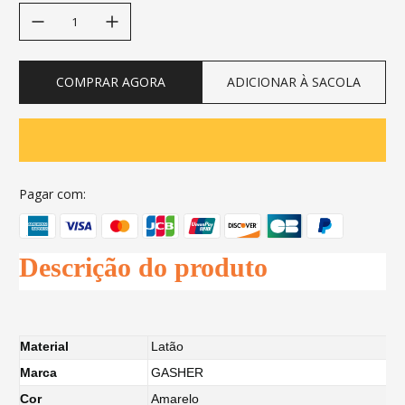
decrease quantity
increase quantity
COMPRAR AGORA
ADICIONAR À SACOLA
Pagar com:
Descrição do produto
Material
Latão
Marca
GASHER
Cor
Amarelo