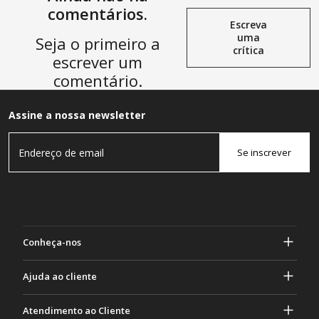
comentários.
Escreva
uma
Seja o primeiro a
crítica
escrever um
comentário.
Assine a nossa newsletter
Se inscrever
Conheça-nos
Sobre Gasher
Ajuda ao cliente
privacidade e segurança
Ajuda e perguntas frequentes
Atendimento ao Cliente
Termos e Condições