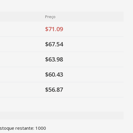
Preço
$71.09
$67.54
$63.98
$60.43
$56.87
ty
stoque restante
:
1000