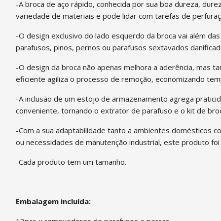
-A broca de aço rápido, conhecida por sua boa dureza, durez
variedade de materiais e pode lidar com tarefas de perfuraç
-O design exclusivo do lado esquerdo da broca vai além das
parafusos, pinos, pernos ou parafusos sextavados danificad
-O design da broca não apenas melhora a aderência, mas ta
eficiente agiliza o processo de remoção, economizando tem
-A inclusão de um estojo de armazenamento agrega praticid
conveniente, tornando o extrator de parafuso e o kit de b
-Com a sua adaptabilidade tanto a ambientes domésticos como
ou necessidades de manutenção industrial, este produto foi 
-Cada produto tem um tamanho.
Embalagem incluída:
13pcs x removedores de parafusos e porcas