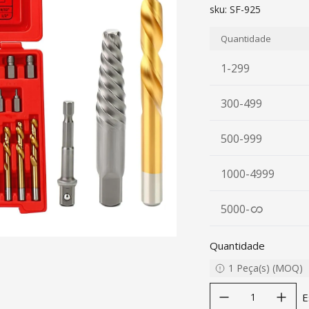
sku:
SF-925
Quantidade
1-299
300-499
500-999
1000-4999
5000
-
Quantidade
1
Peça(s)
(
MOQ
)
decrease quantity
increase quanti
E