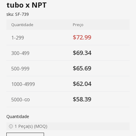
tubo x NPT
sku:
SF-739
Quantidade
Preço
$72.99
1-299
$69.34
300-499
$65.69
500-999
$62.04
1000-4999
$58.39
5000
-
Quantidade
1
Peça(s)
(
MOQ
)
decrease quantity
increase quantity