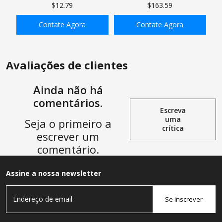
de Grampo Pex Cinch de 1/2
para mini divisão de 50 pés
$12.79
$163.59
Polegada, Anel de Crimpagem
GASHER, sistema de
PEX de Aço Inoxidável,
aquecimento/ar condicionado
Contate Agora
Contate Agora
Ferramenta de Grampo Pex
mini-split para ar
para Conexões de Tubos PEX
condicionado
ADICIONAR À SACOLA
ADICIONAR À SACOLA
Avaliações de clientes
Ainda não há
comentários.
Escreva
uma
Seja o primeiro a
crítica
escrever um
comentário.
Assine a nossa newsletter
Se inscrever