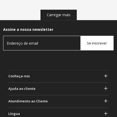
Carregar mais
Assine a nossa newsletter
Se inscrever
Conheça-nos
Sobre Gasher
Ajuda ao cliente
privacidade e segurança
Ajuda e perguntas frequentes
Atendimento ao Cliente
Termos e Condições
Seus pedidos
Atividades de marketing
Devolução e Reembolso
Língua
Contate-nos