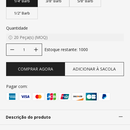
1/4" Barb
3/8" Barb
5/8" Barb
1/2" Barb
Quantidade
20
Peça(s)
(
MOQ
)
decrease quantity
increase quantity
Estoque restante
:
1000
COMPRAR AGORA
ADICIONAR À SACOLA
Pagar com:
Descrição do produto