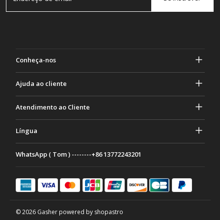
Conheça-nos
Sobre Gasher
Ajuda ao cliente
privacidade e segurança
Ajuda e perguntas frequentes
Atendimento ao Cliente
Termos e Condições
Seus pedidos
Atividades de marketing
Devolução e Reembolso
Língua
Contate-nos
Ideias e conselhos
Taxas e políticas de envio
Português
WhatsApp ( Tom ) --------+86 13772243201
Métodos de Pagamento
Italiano
Programa de parceria
Français
Deutsch
日本語
© 2026 Gasher powered by shopastro