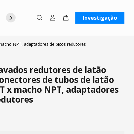
Investigação
rte
Sobre nós
Contate-nos
macho NPT, adaptadores de bicos redutores
avados redutores de latão
onectores de tubos de latão
 x macho NPT, adaptadores
edutores