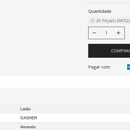
Quantidade
20
Peça(s)
(
MOQ
)
decrease quantity
increase quanti
COMPRA
Pagar com:
Latão
GASHER
Amarelo