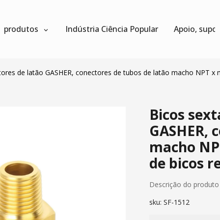
produtos
Indústria Ciência Popular
Apoio, supo
tores de latão GASHER, conectores de tubos de latão macho NPT x 
Bicos sext
GASHER, c
macho NPT
de bicos r
Descrição do produto
sku:
SF-1512