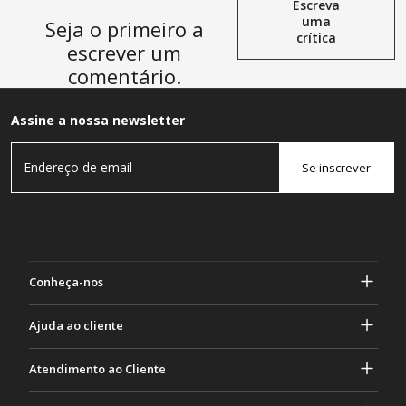
Escreva
uma
Seja o primeiro a
crítica
escrever um
comentário.
Assine a nossa newsletter
Se inscrever
Conheça-nos
Sobre Gasher
Ajuda ao cliente
privacidade e segurança
Ajuda e perguntas frequentes
Atendimento ao Cliente
Termos e Condições
Seus pedidos
Atividades de marketing
Devolução e Reembolso