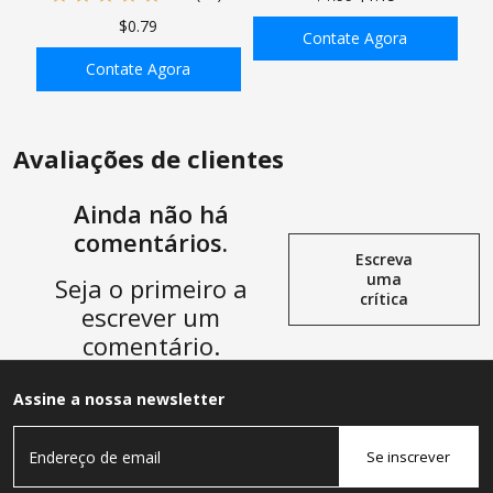
adaptador de tubo Barbx
de antepara a granel, encaixe
$0.79
MNPT com 1 peça de
hexagonal reto com 2
Contate Agora
braçadeira de mangueira
braçadeiras de mangueira
Contate Agora
ADICIONAR À SACOLA
ADICIONAR À SACOLA
Avaliações de clientes
Ainda não há
comentários.
Escreva
uma
Seja o primeiro a
crítica
escrever um
comentário.
Assine a nossa newsletter
Se inscrever