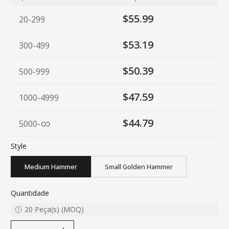
$55.99
20-299
$53.19
300-499
$50.39
500-999
$47.59
1000-4999
$44.79
5000
-
Style
Medium Hammer
Small Golden Hammer
Quantidade
20
Peça(s)
(
MOQ
)
decrease quantity
increase quantity