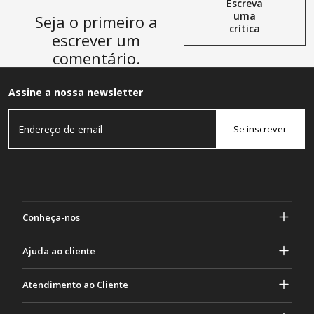
Escreva
uma
Seja o primeiro a
crítica
escrever um
comentário.
Assine a nossa newsletter
Se inscrever
Conheça-nos
Sobre Gasher
Ajuda ao cliente
privacidade e segurança
Ajuda e perguntas frequentes
Atendimento ao Cliente
Termos e Condições
Seus pedidos
Atividades de marketing
Devolução e Reembolso