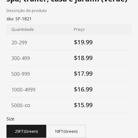
Descrição do produto
sku:
SF-1821
Quantidade
Preço
$19.99
20-299
$18.99
300-499
$17.99
500-999
$16.99
1000-4999
$15.99
5000
-
Size
25FT(Green)
10FT(Green)