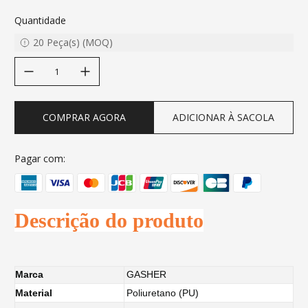
Quantidade
20
Peça(s)
(
MOQ
)
decrease quantity
increase quantity
COMPRAR AGORA
ADICIONAR À SACOLA
Pagar com:
Descrição do produto
Marca
GASHER
Material
Poliuretano (PU)