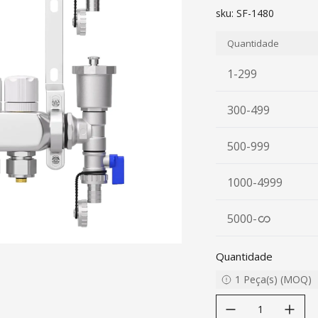
sku:
SF-1480
Quantidade
1-299
300-499
500-999
1000-4999
5000
-
Quantidade
1
Peça(s)
(
MOQ
)
decrease quantity
increase quanti