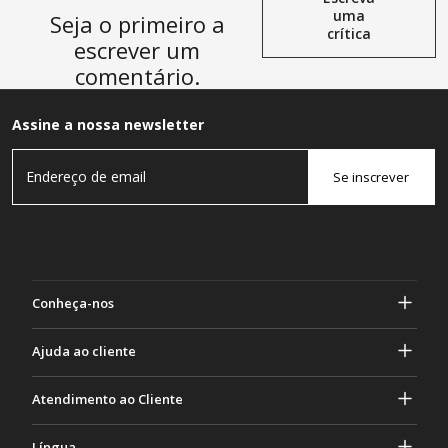
uma
Seja o primeiro a
crítica
escrever um
comentário.
Assine a nossa newsletter
Se inscrever
Conheça-nos
Sobre Gasher
Ajuda ao cliente
privacidade e segurança
Ajuda e perguntas frequentes
Atendimento ao Cliente
Termos e Condições
Seus pedidos
Atividades de marketing
Devolução e Reembolso
Língua